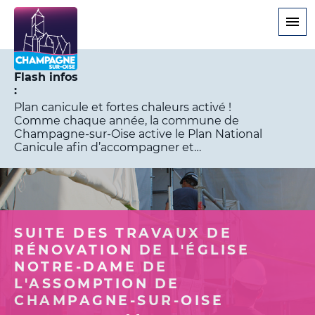
Aller
au
contenu
principal
Flash infos
Plan canicule et fortes chaleurs activé !
Comme chaque année, la commune de
Champagne-sur-Oise active le Plan National
Canicule afin d’accompagner et…
SUITE DES TRAVAUX DE
RÉNOVATION DE L'ÉGLISE
NOTRE-DAME DE
L'ASSOMPTION DE
CHAMPAGNE-SUR-OISE