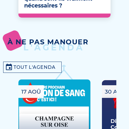
nécessaires ?
À NE PAS MANQUER
L'AGENDA
TOUT L'AGENDA
17 AOÛ
30 AOÛ
Dimanc
Commé