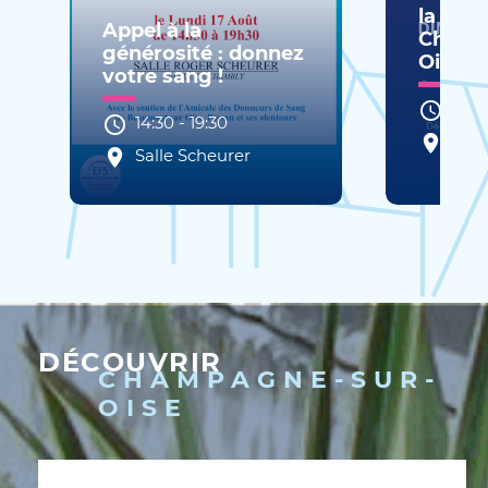
la Libé
Appel à la
Champ
générosité : donnez
Oise
votre sang !
10:0
14:30
-
19:30
Plac
Salle Scheurer
Gaul
DÉCOUVRIR
CHAMPAGNE-SUR-
OISE