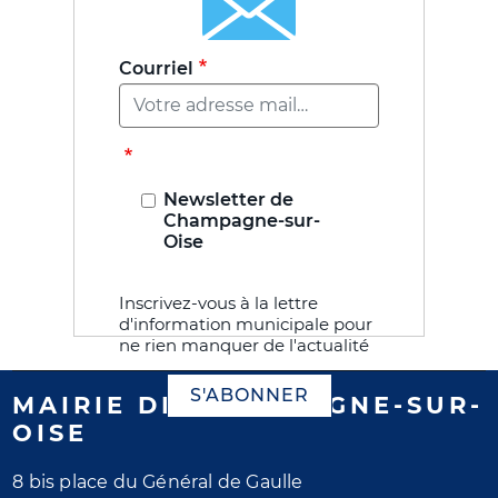
Courriel
Newsletter de
Champagne-sur-
Oise
Inscrivez-vous à la lettre
d'information municipale pour
ne rien manquer de l'actualité
S'ABONNER
MAIRIE DE CHAMPAGNE-SUR-
OISE
8 bis place du Général de Gaulle