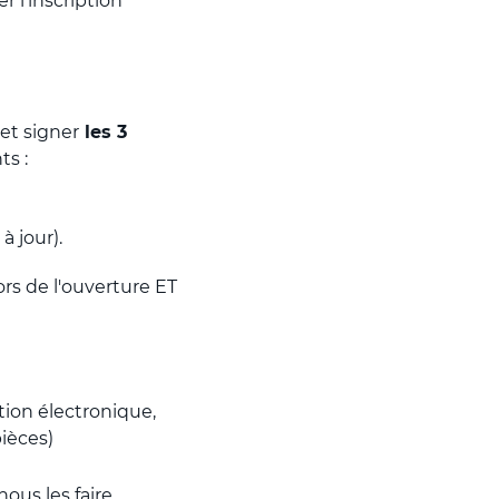
r l’inscription
 et signer
les 3
s :
à jour).
ors de l'ouverture ET
tion électronique,
pièces)
nous les faire