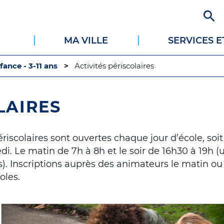
Aller
au
contenu
MA VILLE
SERVICES 
principal
fance - 3-11 ans
Activités périscolaires
LAIRES
ériscolaires sont ouvertes chaque jour d’école, soit 
edi. Le matin de 7h à 8h et le soir de 16h30 à 19h
s). Inscriptions auprès des animateurs le matin o
oles.