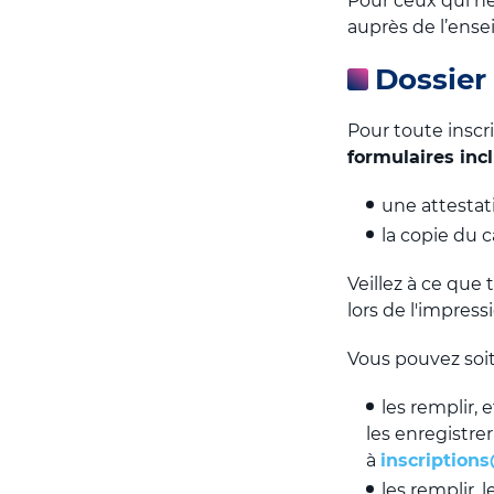
Pour ceux qui ne 
auprès de l’ense
Dossier 
Pour toute inscrip
formulaires incl
une attestati
la copie du c
Veillez à ce que 
lors de l'impress
Vous pouvez soit
les remplir,
les enregistrer
à
inscription
les remplir, 