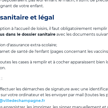
déposeraient pas leur enfant le matin, il suffit de précise
ignant de votre enfant.
sanitaire et légal
tion à l'accueil de loisirs, il faut obligatoirement remplir
us dans le dossier sanitaire
avec les documents suivant
on d'assurance extra-scolaire;
arnet de santé de l'enfant (pages concernant les vaccins 
toutes les cases à remplir et à cocher apparaissent bien l
ion.
 :
 effectuer les démarches de signature avec une identifica
 sur votre ordinateur et les envoyer par mail (toutes les 
s@villedechampagne.fr
les enregistrer, les imprimer, les signer manuellement et 