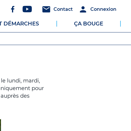
Réseaux
Header
Header
Contact
Connexion
sociaux
-
-
ET DÉMARCHES
ÇA BOUGE
Communication
Connexion
le lundi, mardi,
 (uniquement pour
u auprès des