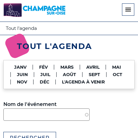
Aller
au
contenu
principal
Tout l'agenda
TOUT L'AGENDA
|
|
|
|
JANV
FÉV
MARS
AVRIL
MAI
|
|
|
|
|
JUIN
JUIL
AOÛT
SEPT
OCT
|
|
|
NOV
DÉC
L'AGENDA À VENIR
Nom de l'événement
RECHERCHER