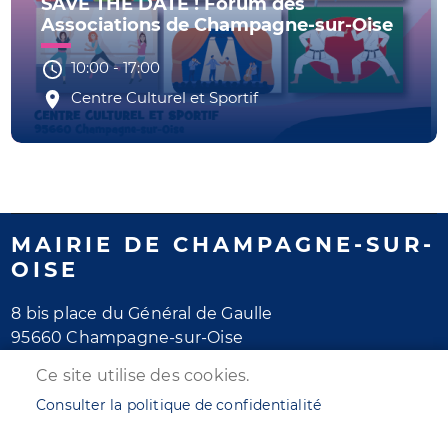
SAVE THE DATE ! Forum des
Associations de Champagne-sur-Oise
10:00
-
17:00
Centre Culturel et Sportif
MAIRIE DE CHAMPAGNE-SUR-
OISE
8 bis place du Général de Gaulle
95660 Champagne-sur-Oise
Tél. 01 30 28 77 77
Ce site utilise des cookies.
Horaires d'ouverture
Consulter la politique de confidentialité
Lundi au jeudi : de 8h30 à 12h et de 13h30 à 17h30