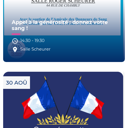
Appel à la générosité : donnez votre
sang !
14:30
-
19:30
Salle Scheurer
30 AOÛ