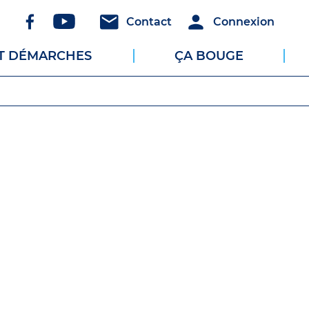
Réseaux
Header
Header
Contact
Connexion
sociaux
-
-
ET DÉMARCHES
ÇA BOUGE
Communication
Connexion