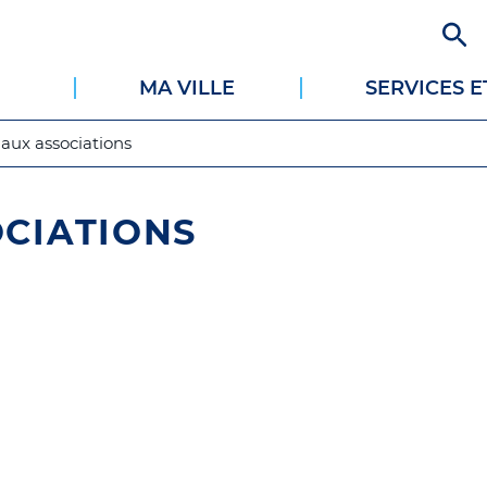
Aller
au
contenu
MA VILLE
SERVICES 
principal
 aux associations
OCIATIONS