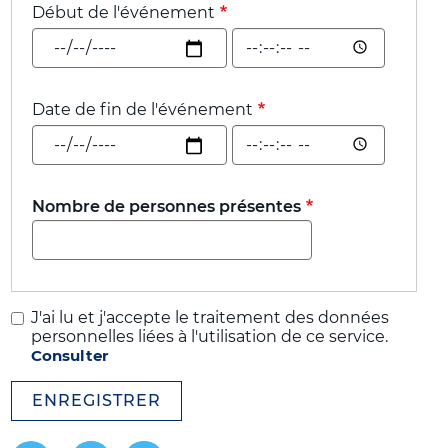
Début de l'événement
Début
Début
de
de
l'événement:
l'événement:
Date
Heure
Date de fin de l'événement
Date
Date
de
de
fin
fin
de
de
Nombre de personnes présentes
l'événement:
l'événement:
Date
Heure
J'ai lu et j'accepte le traitement des données
personnelles liées à l'utilisation de ce service.
Consulter
ENREGISTRER