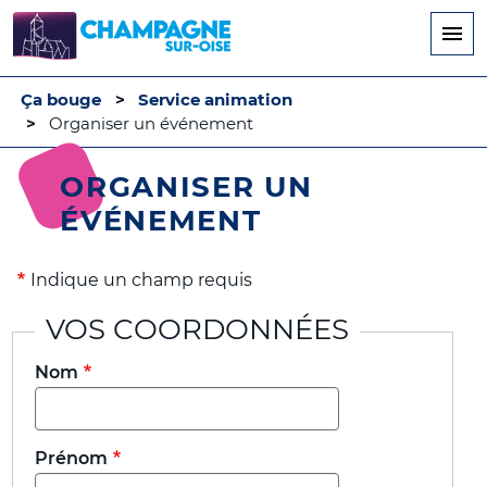
Aller
au
contenu
principal
Ça bouge
Service animation
Organiser un événement
ORGANISER UN
ÉVÉNEMENT
Indique un champ requis
VOS COORDONNÉES
Nom
Prénom