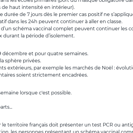
ans les écoles primaires (port du masque obligatoire dan
 de haut intensité en intérieur).
e durée de 7 jours dès le premier cas positif ne s’appliq
if dans les 24h peuvent continuer à aller en classe.
nt d’un schéma vaccinal complet peuvent continuer les c
x durant la période d’isolement.
9 décembre et pour quatre semaines.
la sphère privées.
 extérieurs, par exemple les marchés de Noël : évolution
taires soient strictement encadrées.
 semaine lorsque c'est possible.
ts...
 le territoire français doit présenter un test PCR ou a
on, les personnes présentant un schéma vaccinal complet