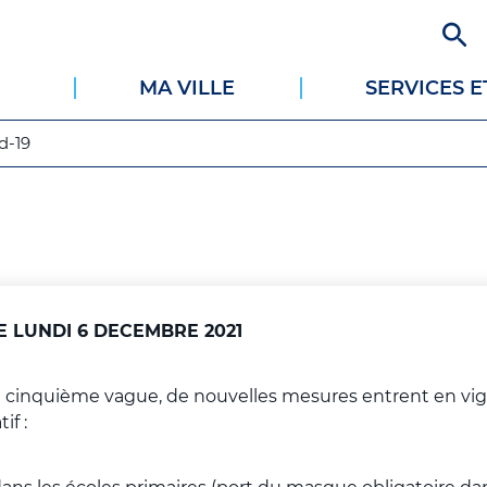
Aller
au
contenu
MA VILLE
SERVICES 
principal
d-19
 LUNDI 6 DECEMBRE 2021
à la cinquième vague, de nouvelles mesures entrent en vi
if :