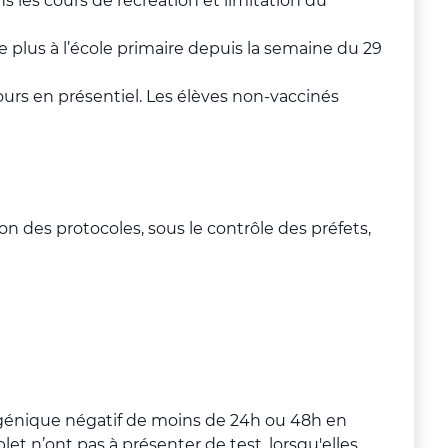
s les cours de récréation et limitation du
ue plus à l’école primaire depuis la semaine du 29
ours en présentiel. Les élèves non-vaccinés
 des protocoles, sous le contrôle des préfets,
ntigénique négatif de moins de 24h ou 48h en
 n’ont pas à présenter de test, lorsqu'elles