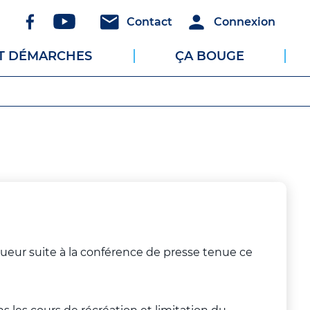
Réseaux
Header
Header
Contact
Connexion
sociaux
-
-
ET DÉMARCHES
ÇA BOUGE
Communication
Connexion
gueur suite à la conférence de presse tenue ce