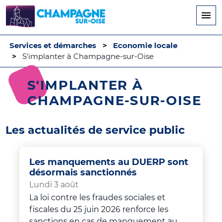
Aller
au
contenu
principal
Services et démarches
Economie locale
S'implanter à Champagne-sur-Oise
S'IMPLANTER À
CHAMPAGNE-SUR-OISE
Les actualités de service public
Les manquements au DUERP sont
désormais sanctionnés
Lundi 3 août
La loi contre les fraudes sociales et
fiscales du 25 juin 2026 renforce les
sanctions en cas de manquement au