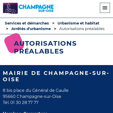
Aller
au
contenu
principal
Services et démarches
Urbanisme et habitat
Arrêtés d'urbanisme
Autorisations préalables
AUTORISATIONS
PRÉALABLES
MAIRIE DE CHAMPAGNE-SUR-
OISE
8 bis place du Général de Gaulle
95660 Champagne-sur-Oise
Tél. 01 30 28 77 77