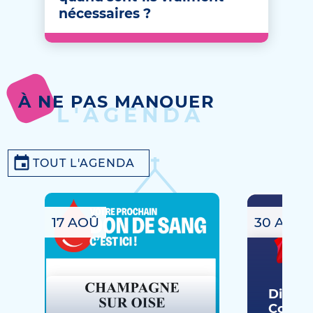
nécessaires ?
À NE PAS MANQUER
L'AGENDA
TOUT L'AGENDA
17 AOÛ
30 AOÛ
Dimanc
Commé