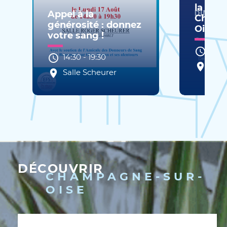
la Libé
Appel à la
Champ
générosité : donnez
Oise
votre sang !
10:0
14:30
-
19:30
Plac
Salle Scheurer
Gaul
DÉCOUVRIR
CHAMPAGNE-SUR-
OISE