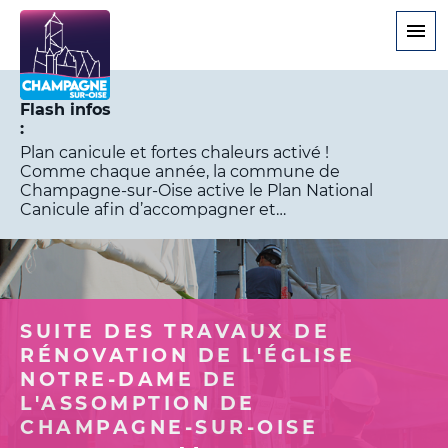
Aller
au
contenu
principal
Flash infos
Plan canicule et fortes chaleurs activé !
Comme chaque année, la commune de
Champagne-sur-Oise active le Plan National
Canicule afin d’accompagner et…
SUITE DES TRAVAUX DE
RÉNOVATION DE L'ÉGLISE
NOTRE-DAME DE
L'ASSOMPTION DE
CHAMPAGNE-SUR-OISE