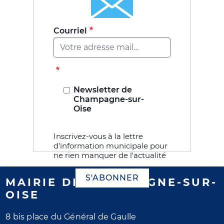
Courriel
Newsletter de
Champagne-sur-
Oise
Inscrivez-vous à la lettre
d'information municipale pour
ne rien manquer de l'actualité
S'ABONNER
MAIRIE DE CHAMPAGNE-SUR-
OISE
8 bis place du Général de Gaulle