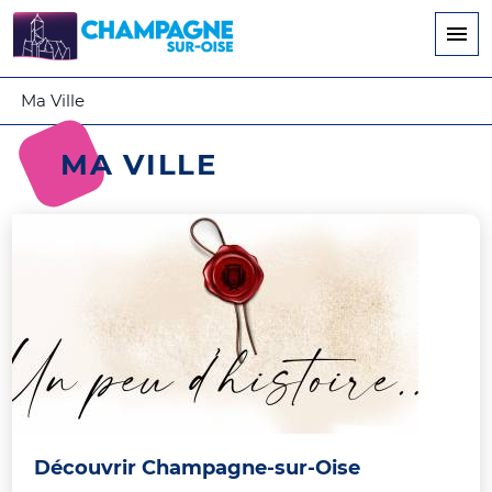
Aller
au
contenu
principal
Ma Ville
MA VILLE
Découvrir Champagne-sur-Oise