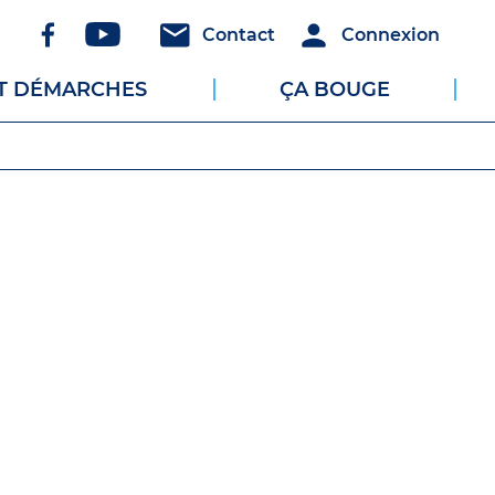
Réseaux
Header
Header
Contact
Connexion
sociaux
-
-
ET DÉMARCHES
ÇA BOUGE
Communication
Connexion