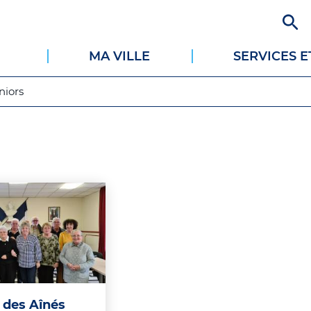
Aller
au
contenu
MA VILLE
SERVICES 
principal
niors
 des Aînés