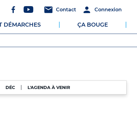
Réseaux
Header
Header
Contact
Connexion
sociaux
-
-
ET DÉMARCHES
ÇA BOUGE
Communication
Connexion
|
|
DÉC
L'AGENDA À VENIR