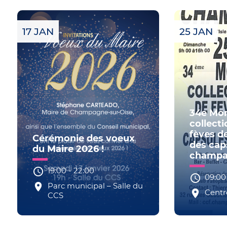
17 JAN
25 JAN
34e Mon
collect
fèves de
Cérémonie des voeux
des cap
du Maire 2026 !
champ
19:00
-
22:00
09:00
Parc municipal – Salle du
Centre
CCS