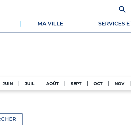
Aller
au
contenu
MA VILLE
SERVICES 
principal
|
|
|
|
|
JUIN
JUIL
AOÛT
SEPT
OCT
NOV
RCHER