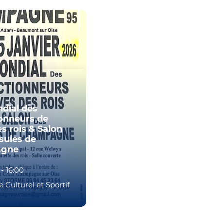
dial des
ionneurs de
s rois & Salon
sules de
agne
-
16:00
 Culturel et Sportif