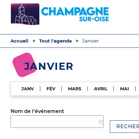
Accueil
Tout l'agenda
Janvier
JANVIER
|
|
|
|
|
JANV
FÉV
MARS
AVRIL
MAI
Nom de l'événement
RECHE