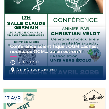
Conférence scientifique : OGM cachés,
nouveaux OGM… où en est-on ?
17:00
-
19:00
Salle Claude Germain
17 AVR