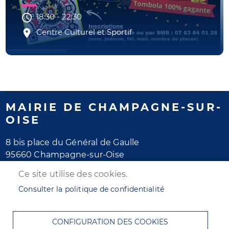
18:30
-
22:30
Centre Culturel et Sportif
MAIRIE DE CHAMPAGNE-SUR-
OISE
8 bis place du Général de Gaulle
95660 Champagne-sur-Oise
Tél. 01 30 28 77 77
Ce site utilise des cookies.
Horaires d'ouverture
Consulter la politique de confidentialité
Lundi au jeudi : de 8h30 à 12h et de 13h30 à 17h30
Vendredi : de 8h30 à 12h et de 13h30 à 16h30
CONFIGURATION DES COOKIES
Samedi : de 8h30 à 12h