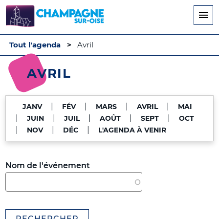
Aller
au
contenu
principal
Tout l'agenda
Avril
AVRIL
|
|
|
|
JANV
FÉV
MARS
AVRIL
MAI
|
|
|
|
|
JUIN
JUIL
AOÛT
SEPT
OCT
|
|
|
NOV
DÉC
L'AGENDA À VENIR
Nom de l'événement
RECHERCHER