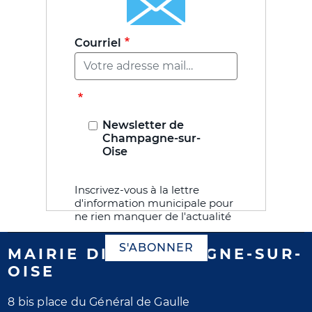
Courriel
Newsletter de
Champagne-sur-
Oise
Inscrivez-vous à la lettre
d'information municipale pour
ne rien manquer de l'actualité
S'ABONNER
MAIRIE DE CHAMPAGNE-SUR-
OISE
8 bis place du Général de Gaulle