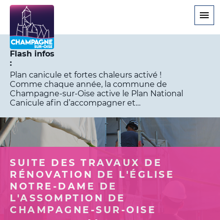
Aller
au
contenu
principal
Flash infos
Plan canicule et fortes chaleurs activé !
Comme chaque année, la commune de
Champagne-sur-Oise active le Plan National
Canicule afin d’accompagner et…
SUITE DES TRAVAUX DE
RÉNOVATION DE L'ÉGLISE
NOTRE-DAME DE
L'ASSOMPTION DE
CHAMPAGNE-SUR-OISE