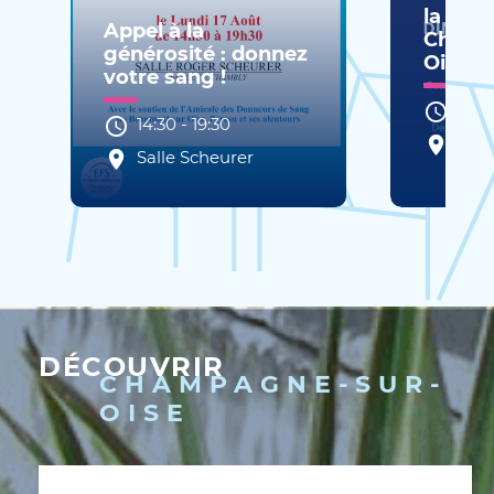
la Libé
Appel à la
Champ
générosité : donnez
Oise
votre sang !
10:0
14:30
-
19:30
Plac
Salle Scheurer
Gaul
DÉCOUVRIR
CHAMPAGNE-SUR-
OISE