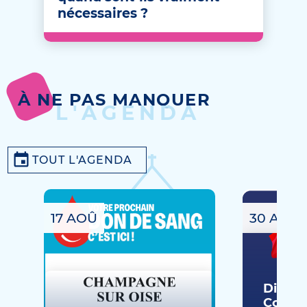
nécessaires ?
À NE PAS MANQUER
L'AGENDA
TOUT L'AGENDA
17 AOÛ
30 AOÛ
Dimanc
Commé