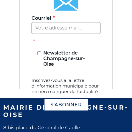
Courriel
Newsletter de
Champagne-sur-
Oise
Inscrivez-vous à la lettre
d'information municipale pour
ne rien manquer de l'actualité
S'ABONNER
MAIRIE DE CHAMPAGNE-SUR-
OISE
8 bis place du Général de Gaulle