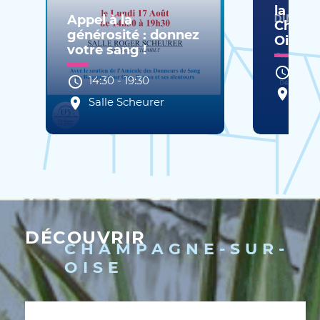
la Libé
Appel à la
Champ
générosité : donnez
Oise
votre sang !
10:0
14:30
-
19:30
Plac
Salle Scheurer
Gaul
DÉCOUVRIR
CHAMPAGNE-SUR-
OISE