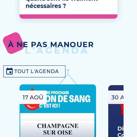
nécessaires ?
À NE PAS MANQUER
L'AGENDA
TOUT L'AGENDA
17 AOÛ
30 AOÛ
Dimanc
Commé