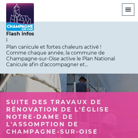
Aller
au
contenu
principal
Flash infos
Plan canicule et fortes chaleurs activé !
Comme chaque année, la commune de
Champagne-sur-Oise active le Plan National
Canicule afin d’accompagner et…
SUITE DES TRAVAUX DE
RÉNOVATION DE L'ÉGLISE
NOTRE-DAME DE
L'ASSOMPTION DE
CHAMPAGNE-SUR-OISE