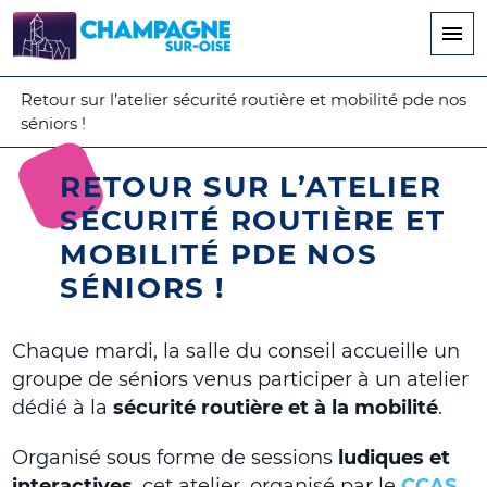
Aller
au
contenu
principal
Retour sur l’atelier sécurité routière et mobilité pde nos
séniors !
RETOUR SUR L’ATELIER
SÉCURITÉ ROUTIÈRE ET
MOBILITÉ PDE NOS
SÉNIORS !
Chaque mardi, la salle du conseil accueille un
groupe de séniors venus participer à un atelier
dédié à la
sécurité routière et à la mobilité
.
Organisé sous forme de sessions
ludiques et
interactives
, cet atelier, organisé par le
CCAS