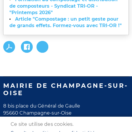
de composteurs - Syndicat TRI-OR -
"Printemps 2026"
Article "Compostage : un petit geste pour
de grands effets. Formez-vous avec TRI-OR !"
MAIRIE DE CHAMPAGNE-SUR-
OISE
8 bis place du Général de Gaulle
95660 Champagne-sur-Oise
Tél. 01 30 28 77 77
Ce site utilise des cookies.