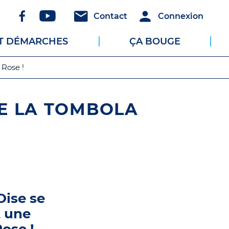
Réseaux
Header
Header
Contact
Connexion
sociaux
-
-
ET DÉMARCHES
ÇA BOUGE
Communication
Connexion
 Rose !
DE LA TOMBOLA
Oise se
t une
ose !