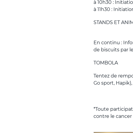
à 10h30 : Initiati
à 11h30 : Initiat
STANDS ET ANI
En continu : Info
de biscuits par l
TOMBOLA
Tentez de rempor
Go sport, Hapik)
*Toute participat
contre le cancer