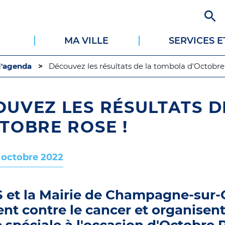
Aller
au
contenu
MA VILLE
SERVICES 
principal
l'agenda
Découvez les résultats de la tombola d'Octobre
OUVEZ LES RÉSULTATS 
TOBRE ROSE !
 octobre 2022
 et la Mairie de Champagne-sur-
ent contre le cancer et organisen
spéciale à l'occasion d'Octobre R