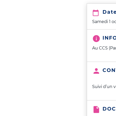
Dat
Samedi 1 oc
INF
Au CCS (Pa
CON
Suivi d’un v
DOC