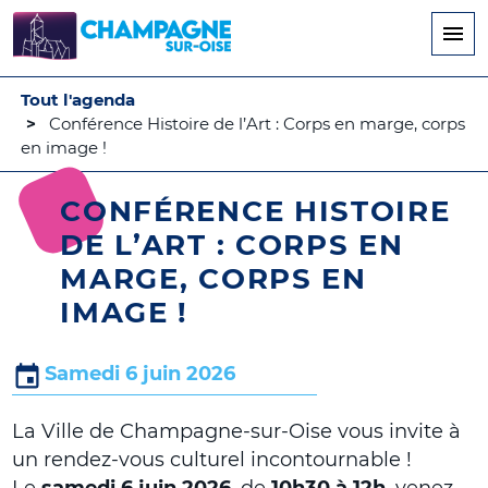
Aller
au
contenu
principal
Tout l'agenda
Conférence Histoire de l’Art : Corps en marge, corps
en image !
CONFÉRENCE HISTOIRE
DE L’ART : CORPS EN
MARGE, CORPS EN
IMAGE !
Samedi 6 juin 2026
La Ville de Champagne-sur-Oise vous invite à
un rendez-vous culturel incontournable !
Le
samedi 6 juin 2026
, de
10h30 à 12h
, venez