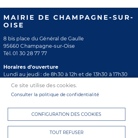
MAIRIE DE CHAMPAGNE-SUR-
OISE
8 bis place du Général de Gaulle
95660 Champagne-sur-Oise
Tél. 01 30 28 77 77
Horaires d'ouverture
Lundi au jeudi : de 8h30 à 12h et de 13h30 à 17h30
Vendredi : de 8h30 à 12h et de 13h30 à 16h30
Ce site utilise des cookies.
Samedi : de 8h30 à 12h
Consulter la politique de confidentialité
MENU
ACCUEIL
PLAN DU SITE
CONTACT
PIED
MENTIONS LÉGALES
DONNÉES PERSONNELLES
CONFIGURATION DES COOKIES
DE
ACCESSIBILITÉ : NON CONFORME
COOKIES
PAGE
S'IDENTIFIER
TOUT REFUSER