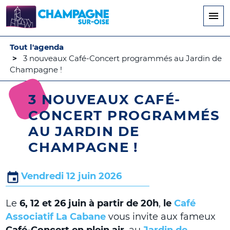
Aller
au
contenu
principal
Tout l'agenda
3 nouveaux Café-Concert programmés au Jardin de
Champagne !
3 NOUVEAUX CAFÉ-
CONCERT PROGRAMMÉS
AU JARDIN DE
CHAMPAGNE !
Vendredi 12 juin 2026
Le
6, 12 et 26 juin à partir de 20h
,
le
Café
Associatif La Cabane
vous invite aux fameux
Café-Concert en plein air
, au
Jardin de