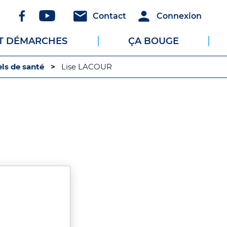
Réseaux
Header
Header
Contact
Connexion
sociaux
-
-
ET DÉMARCHES
ÇA BOUGE
Communication
Connexion
ls de santé
Lise LACOUR