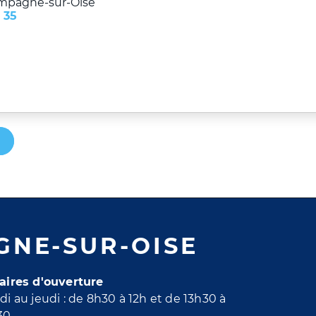
mpagne-sur-Oise
 35
GNE-SUR-OISE
aires d'ouverture
di au jeudi : de 8h30 à 12h et de 13h30 à
30