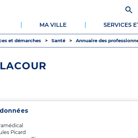
Aller
au
contenu
MA VILLE
SERVICES 
principal
ices et démarches
Santé
Annuaire des professionne
 LACOUR
rdonnées
ramédical
ules Picard