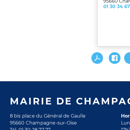
95660
Cha
01 30 34 67
MAIRIE DE CHAMPA
8 bis place du Général de Gaulle
Hor
95660 Champagne-sur-Oise
Lun
Tél. 01 30 28 77 77
17h