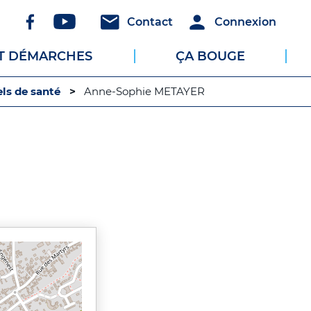
Réseaux
Header
Header
Contact
Connexion
sociaux
-
-
ET DÉMARCHES
ÇA BOUGE
Communication
Connexion
ls de santé
Anne-Sophie METAYER