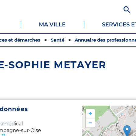
Aller
au
contenu
MA VILLE
SERVICES 
principal
ices et démarches
Santé
Annuaire des professionne
E-SOPHIE METAYER
rdonnées
+
−
ramédical
mpagne-sur-Oise