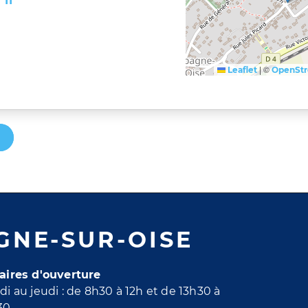
 11
|
©
Leaflet
OpenSt
GNE-SUR-OISE
aires d'ouverture
di au jeudi : de 8h30 à 12h et de 13h30 à
30