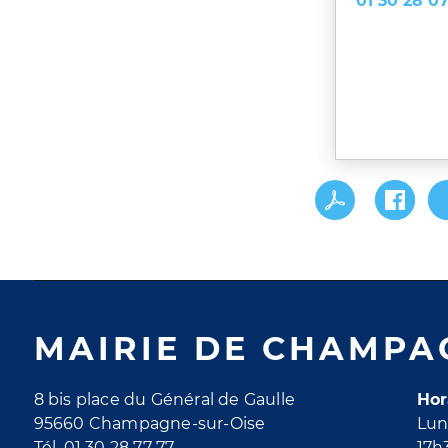
01 30 28 07
MAIRIE DE CHAMPA
8 bis place du Général de Gaulle
Hor
95660 Champagne-sur-Oise
Lun
Tél. 01 30 28 77 77
17h