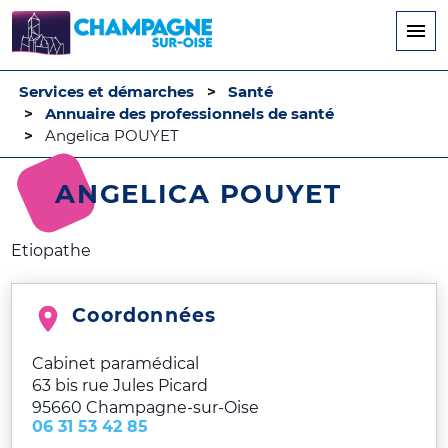
Aller
au
contenu
principal
Services et démarches
Santé
Annuaire des professionnels de santé
Angelica POUYET
ANGELICA POUYET
Etiopathe
Coordonnées
Cabinet paramédical
63 bis rue Jules Picard
95660
Champagne-sur-Oise
06 31 53 42 85