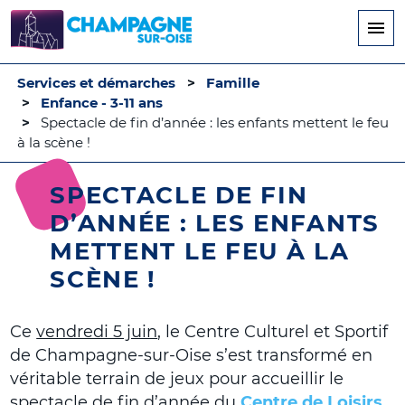
Aller
au
contenu
principal
Services et démarches
Famille
Enfance - 3-11 ans
Spectacle de fin d’année : les enfants mettent le feu
à la scène !
SPECTACLE DE FIN
D’ANNÉE : LES ENFANTS
METTENT LE FEU À LA
SCÈNE !
Ce
vendredi 5 juin
, le Centre Culturel et Sportif
de Champagne-sur-Oise s’est transformé en
véritable terrain de jeux pour accueillir le
spectacle de fin d’année du
Centre de Loisirs
.