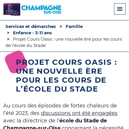
Aller
au
contenu
principal
Services et démarches
Famille
Enfance - 3-11 ans
Projet Cours Oasis : une nouvelle ère pour les cours
de l’école du Stade
PROJET COURS OASIS :
UNE NOUVELLE ÈRE
POUR LES COURS DE
L’ÉCOLE DU STADE
Au cours des épisodes de fortes chaleurs de
l’été 2023, des
discussions ont été engagées
avec la directrice de l’
école du Stade de
Champagne-sur-Oise
concernant la
nécessité