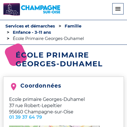
Aller
au
contenu
principal
Services et démarches
Famille
Enfance - 3-11 ans
École Primaire Georges-Duhamel
ÉCOLE PRIMAIRE
GEORGES-DUHAMEL
Coordonnées
Ecole primaire Georges-Duhamel
37 rue Robert-Lepeltier
95660
Champagne-sur-Oise
01 39 37 64 79