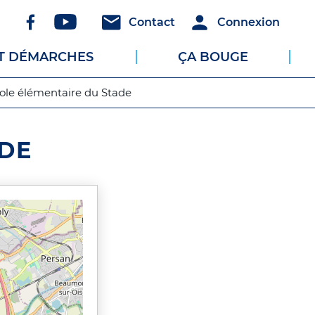
Réseaux
Header
Header
Contact
Connexion
sociaux
-
-
ET DÉMARCHES
ÇA BOUGE
Communication
Connexion
ole élémentaire du Stade
ADE