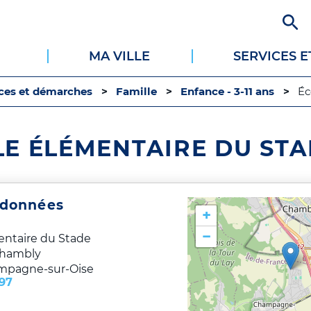
Aller
au
contenu
MA VILLE
SERVICES 
principal
ices et démarches
Famille
Enfance - 3-11 ans
Éc
LE ÉLÉMENTAIRE DU ST
rdonnées
+
−
entaire du Stade
Chambly
mpagne-sur-Oise
 97