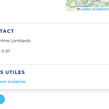
|
©
Leaflet
OpenSt
TACT
 : Mme Lombardo
 11 97
S UTILES
ons scolaires