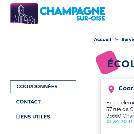
Accueil
Serv
ÉCO
COORDONNÉES
Coo
CONTACT
Ecole élém
37 rue de 
95660
Cha
LIENS UTILES
01 34 70 11