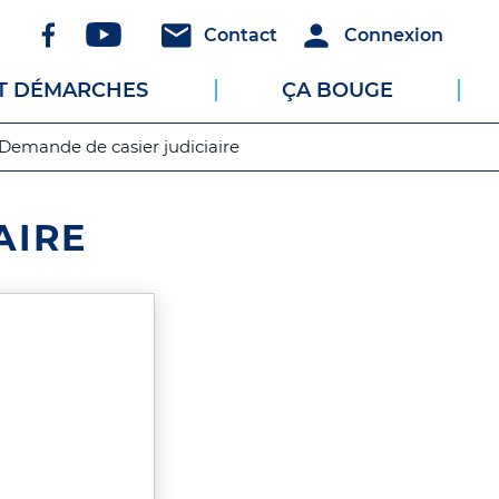
Réseaux
Header
Header
Contact
Connexion
sociaux
-
-
ET DÉMARCHES
ÇA BOUGE
Communication
Connexion
Demande de casier judiciaire
AIRE