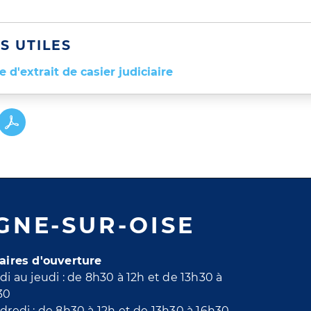
S UTILES
d'extrait de casier judiciaire
GNE-SUR-OISE
aires d'ouverture
di au jeudi : de 8h30 à 12h et de 13h30 à
30
dredi : de 8h30 à 12h et de 13h30 à 16h30