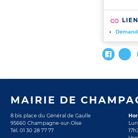
LIEN
Demande 
MAIRIE DE CHAMPA
8 bis place du Général de Gaulle
Hor
95660 Champagne-sur-Oise
Lun
Tél. 01 30 28 77 77
17h
Ven