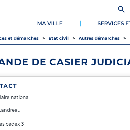
Aller
au
contenu
MA VILLE
SERVICES 
principal
ices et démarches
Etat civil
Autres démarches
NDE DE CASIER JUDICI
TACT
iaire national
 Landreau
es cedex 3