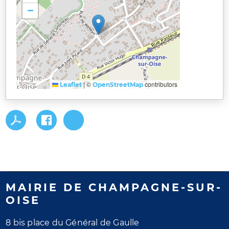
−
|
©
contributors
Leaflet
OpenStreetMap
MAIRIE DE CHAMPAGNE-SUR-
OISE
8 bis place du Général de Gaulle