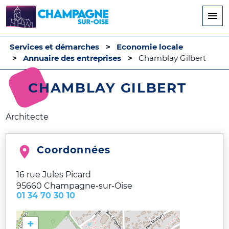
Aller
au
contenu
principal
Services et démarches
Economie locale
Annuaire des entreprises
Chamblay Gilbert
CHAMBLAY GILBERT
Architecte
Coordonnées
16 rue Jules Picard
95660
Champagne-sur-Oise
01 34 70 30 10
+