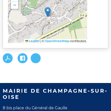
−
|
©
contributors
Leaflet
OpenStreetMap
MAIRIE DE CHAMPAGNE-SUR-
OISE
8 bis place du Général de Gaulle