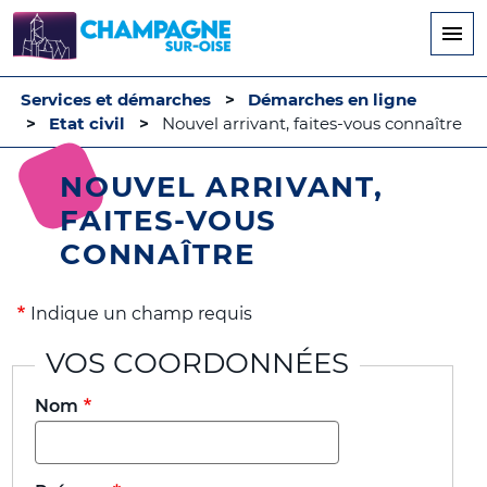
Aller
au
contenu
principal
Services et démarches
Démarches en ligne
Etat civil
Nouvel arrivant, faites-vous connaître
NOUVEL ARRIVANT,
FAITES-VOUS
CONNAÎTRE
Indique un champ requis
VOS COORDONNÉES
Nom