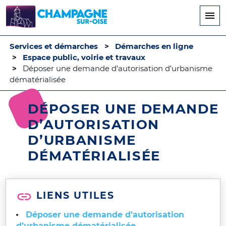
Aller
au
contenu
principal
Services et démarches
Démarches en ligne
Espace public, voirie et travaux
Déposer une demande d’autorisation d’urbanisme
dématérialisée
DÉPOSER UNE DEMANDE
D’AUTORISATION
D’URBANISME
DÉMATÉRIALISÉE
LIENS UTILES
Déposer une demande d’autorisation
d’urbanisme dématérialisée