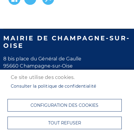
MAIRIE DE CHAMPAGNE-SUR-
OISE
8 bis place du Général de Gaulle
95660 Champagne-sur-Oise
Tél. 01 30 28 77 77
Ce site utilise des cookies.
Horaires d'ouverture
Consulter la politique de confidentialité
Lundi au jeudi : de 8h30 à 12h et de 13h30 à 17h30
Vendredi : de 8h30 à 12h et de 13h30 à 16h30
CONFIGURATION DES COOKIES
Samedi : de 8h30 à 12h
MENU
ACCUEIL
PLAN DU SITE
CONTACT
TOUT REFUSER
PIED
MENTIONS LÉGALES
DONNÉES PERSONNELLES