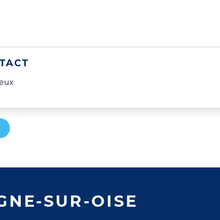
TACT
jeux
GNE-SUR-OISE