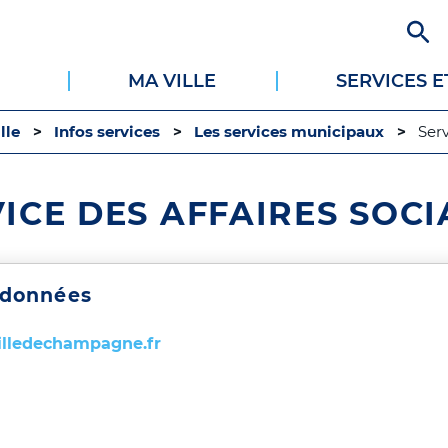
Aller
au
contenu
MA VILLE
SERVICES 
principal
lle
Infos services
Les services municipaux
Serv
ICE DES AFFAIRES SOCI
rdonnées
illedechampagne.fr