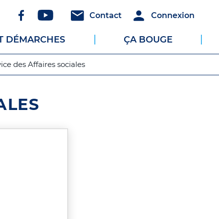
Réseaux
Header
Header
Contact
Connexion
sociaux
-
-
ET DÉMARCHES
ÇA BOUGE
Communication
Connexion
ice des Affaires sociales
ALES