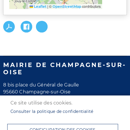
|
©
contributors
Leaflet
OpenStreetMap
MAIRIE DE CHAMPAGNE-SUR-
OISE
8 bis place du Général de Gaulle
95660 Champagne-sur-Oise
Tél. 01 30 28 77 77
Ce site utilise des cookies.
Horaires d'ouverture
Consulter la politique de confidentialité
Lundi au jeudi : de 8h30 à 12h et de 13h30 à 17h30
Vendredi : de 8h30 à 12h et de 13h30 à 16h30
CONFIGURATION DES COOKIES