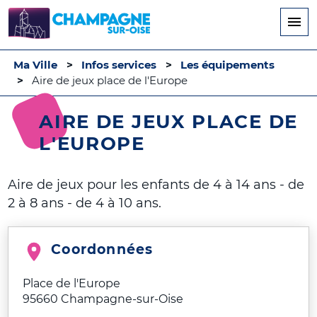
Aller
au
contenu
principal
Ma Ville
Infos services
Les équipements
Aire de jeux place de l'Europe
AIRE DE JEUX PLACE DE
L'EUROPE
Aire de jeux pour les enfants de 4 à 14 ans - de
2 à 8 ans - de 4 à 10 ans.
Coordonnées
Place de l'Europe
95660
Champagne-sur-Oise