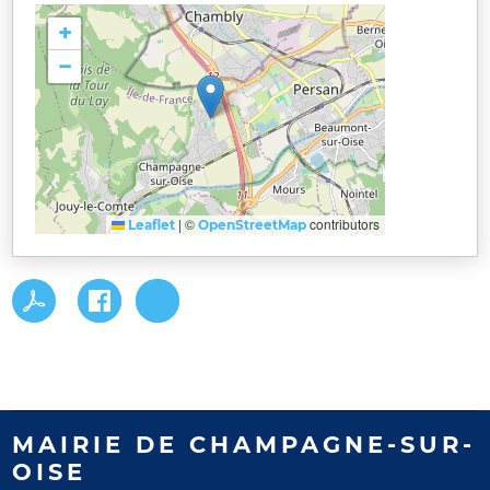
+
−
|
©
contributors
Leaflet
OpenStreetMap
MAIRIE DE CHAMPAGNE-SUR-
OISE