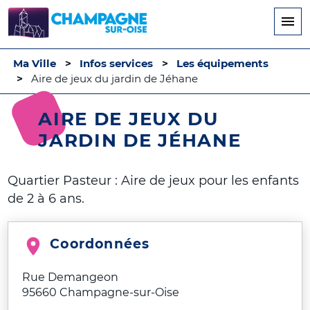
Aller
au
contenu
principal
Ma Ville
Infos services
Les équipements
Aire de jeux du jardin de Jéhane
AIRE DE JEUX DU
JARDIN DE JÉHANE
Quartier Pasteur : Aire de jeux pour les enfants
de 2 à 6 ans.
Coordonnées
Rue Demangeon
95660
Champagne-sur-Oise