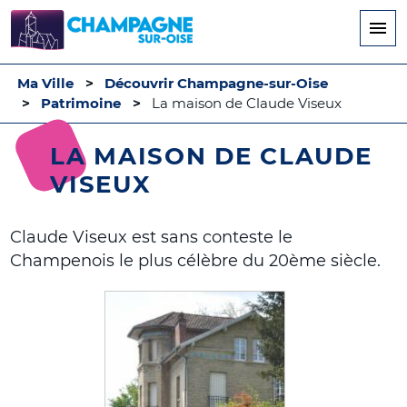
Aller
au
contenu
principal
Ma Ville
Découvrir Champagne-sur-Oise
Patrimoine
La maison de Claude Viseux
LA MAISON DE CLAUDE
VISEUX
Claude Viseux est sans conteste le
Champenois le plus célèbre du 20ème siècle.