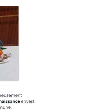
gneusement
nnaissance
envers
mmune.