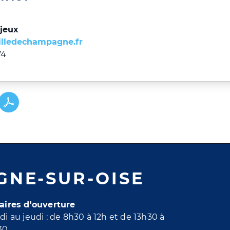
ajeux
illedechampagne.fr
74
GNE-SUR-OISE
aires d'ouverture
di au jeudi : de 8h30 à 12h et de 13h30 à
30