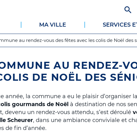
Aller
au
contenu
MA VILLE
SERVICES 
principal
mmune au rendez-vous des fêtes avec les colis de Noël des s
COMMUNE AU RENDEZ-VO
COLIS DE NOËL DES SÉN
année, la commune a eu le plaisir d’organiser l
 colis gourmands de Noël
à destination de nos sen
, devenu un rendez-vous attendu, s’est déroulé
v
lle Scheurer
, dans une ambiance conviviale et cha
tes de fin d’année.