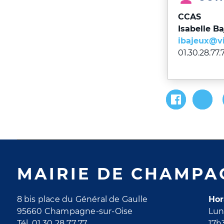
CCAS
Isabelle B
ibajeux@v
01.30.28.77.
MAIRIE DE CHAMPA
8 bis place du Général de Gaulle
Hor
95660 Champagne-sur-Oise
Lun
Tél. 01 30 28 77 77
17h