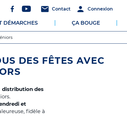
Réseaux
Header
Header
Contact
Connexion
sociaux
-
-
ET DÉMARCHES
ÇA BOUGE
Communication
Connexion
éniors
US DES FÊTES AVEC
IORS
a
distribution des
iors.
endredi et
leureuse, fidèle à