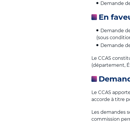
Demande de 
En fave
Demande de p
(sous conditio
Demande de 
Le CCAS constitu
(département, Éta
Demande
Le CCAS apporte 
accorde à titre p
Les demandes so
commission per