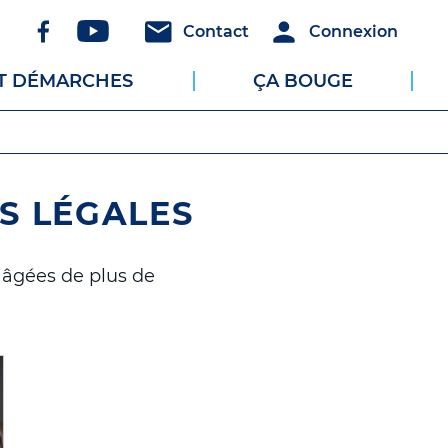
Réseaux
Header
Header
Contact
Connexion
sociaux
-
-
ET DÉMARCHES
ÇA BOUGE
Communication
Connexion
S LÉGALES
s âgées de plus de