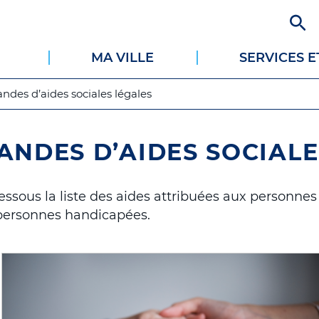
Aller
au
contenu
MA VILLE
SERVICES 
principal
des d’aides sociales légales
NDES D’AIDES SOCIALE
essous la liste des aides attribuées aux personne
 personnes handicapées.