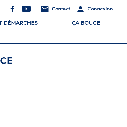
Réseaux
Header
Header
Contact
Connexion
sociaux
-
-
ET DÉMARCHES
ÇA BOUGE
Communication
Connexion
UCE