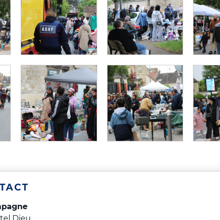
TACT
mpagne
tel Dieu,