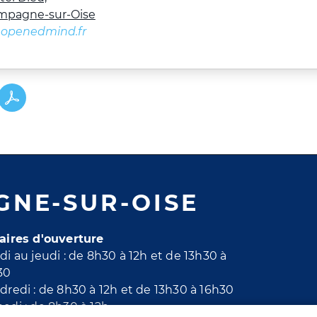
mpagne-sur-Oise
@openedmind.fr
GNE-SUR-OISE
aires d'ouverture
di au jeudi : de 8h30 à 12h et de 13h30 à
30
dredi : de 8h30 à 12h et de 13h30 à 16h30
edi : de 8h30 à 12h