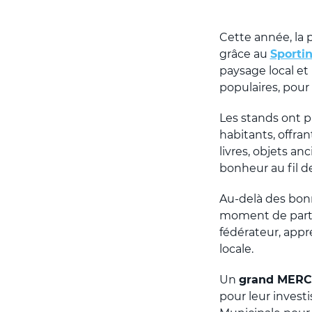
Cette année, la 
grâce au
Sporti
paysage local e
populaires, pour 
Les stands ont pr
habitants, offra
livres, objets an
bonheur au fil de
Au-delà des bonn
moment de parta
fédérateur, appr
locale.
Un
grand MERC
pour leur investi