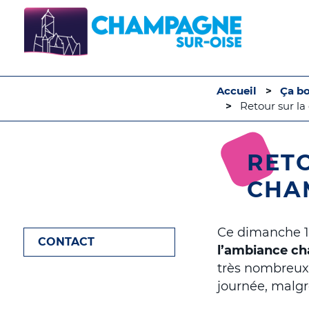
Accueil
Ça b
Retour sur l
RET
CHAM
Ce dimanche 10
CONTACT
l’ambiance ch
très nombreux à
journée, malgré