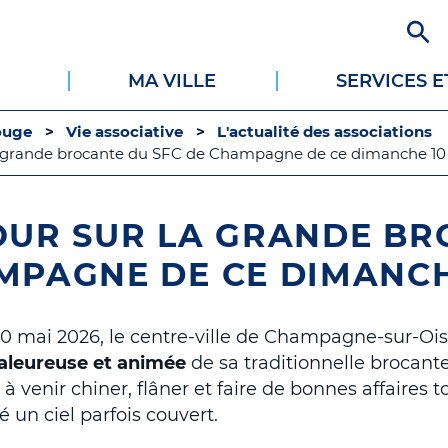
Aller
au
contenu
MA VILLE
SERVICES 
principal
ouge
Vie associative
L'actualité des associations
a grande brocante du SFC de Champagne de ce dimanche 10 
OUR SUR LA GRANDE BR
PAGNE DE CE DIMANCHE
 mai 2026, le centre-ville de Champagne-sur-Ois
aleureuse et animée
de sa traditionnelle brocante
 venir chiner, flâner et faire de bonnes affaires t
 un ciel parfois couvert.