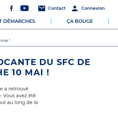
Réseaux
Header
Header
Contact
Connexion
sociaux
-
-
ET DÉMARCHES
ÇA BOUGE
Communication
Connexion
mai !
OCANTE DU SFC DE
 10 MAI !
e a retrouvé
. Vous avez été
out au long de la