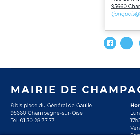
95660 Cha
tjonquois
MAIRIE DE CHAMPA
8 bis place du Général de Gaulle
Hor
95660 Champagne-sur-Oise
Lun
Tél. 01 30 28 77 77
17h
Ven
Sam