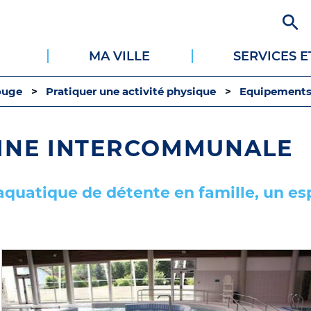
Aller
au
contenu
MA VILLE
SERVICES 
principal
ouge
Pratiquer une activité physique
Equipements 
CINE INTERCOMMUNALE
quatique de détente en famille, un es