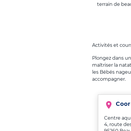
terrain de beac
Activités et cour
Plongez dans un 
maîtriser la nata
les Bébés nageur
accompagner.
Coo
Centre aqua
4, route de
95260
Beau