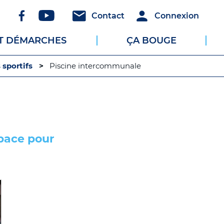
Réseaux
Header
Header
Contact
Connexion
sociaux
-
-
ET DÉMARCHES
ÇA BOUGE
Communication
Connexion
sportifs
Piscine intercommunale
pace pour