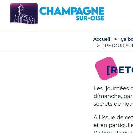
Accueil
Ça b
[RETOUR SUR]
[RET
Les journées 
dimanche, par 
secrets de notre
A l'issue de c
et en particul
Pistien et ses