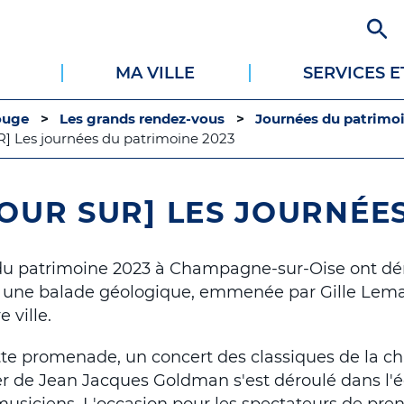
Aller
au
contenu
MA VILLE
SERVICES 
principal
ouge
Les grands rendez-vous
Journées du patrimo
 Les journées du patrimoine 2023
OUR SUR] LES JOURNÉE
du patrimoine 2023 à Champagne-sur-Oise ont dé
une balade géologique, emmenée par Gille Lemair
 ville.
ette promenade, un concert des classiques de la c
ier de Jean Jacques Goldman s'est déroulé dans l'é
 musiciens. L'occasion pour les spectateurs de pr