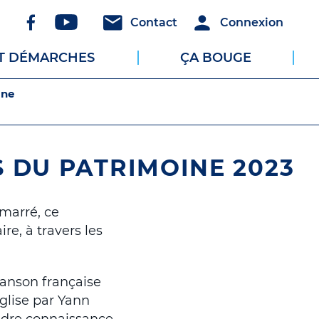
Réseaux
Header
Header
Contact
Connexion
sociaux
-
-
ET DÉMARCHES
ÇA BOUGE
Communication
Connexion
ine
S DU PATRIMOINE 2023
marré, ce
e, à travers les
hanson française
glise par Yann
endre connaissance