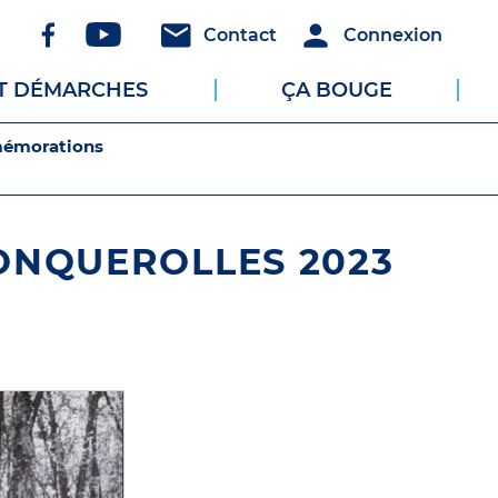
Réseaux
Header
Header
Contact
Connexion
sociaux
-
-
ET DÉMARCHES
ÇA BOUGE
Communication
Connexion
mémorations
ONQUEROLLES 2023