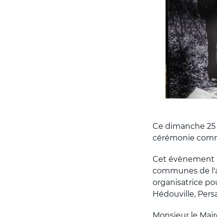
Ce dimanche 25 j
cérémonie commé
Cet évènement hi
communes de l'a
organisatrice po
Hédouville, Pers
Monsieur le Mai