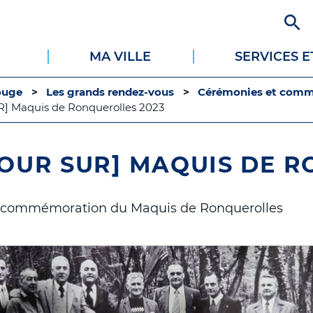
Aller
au
contenu
MA VILLE
SERVICES 
principal
ouge
Les grands rendez-vous
Cérémonies et com
 Maquis de Ronquerolles 2023
OUR SUR] MAQUIS DE R
 commémoration du Maquis de Ronquerolles