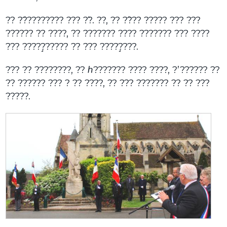
?? ??́???????? ??? ??̀. ??, ?? ??̂?? ????? ??? ???
?????? ?? ????, ?? ??????? ???? ??????? ??? ????
??? ?????̧????? ?? ??? ?????̧???.
??? ?? ????????, ?? ℎ??????? ???? ????, ?’?????? ??
?? ?????? ??? ? ?? ????, ?? ??? ??????? ?? ?? ???
?????.