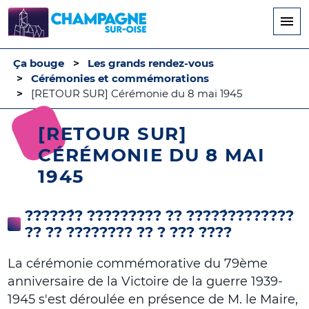
Aller
au
contenu
principal
Ça bouge
Les grands rendez-vous
Cérémonies et commémorations
[RETOUR SUR] Cérémonie du 8 mai 1945
[RETOUR SUR]
CÉRÉMONIE DU 8 MAI
1945
??????́? ????????? ?? ?????́????????
?? ?? ???????? ?? ? ??? ????
La cérémonie commémorative du 79ème
anniversaire de la Victoire de la guerre 1939-
1945 s'est déroulée en présence de M. le Maire,