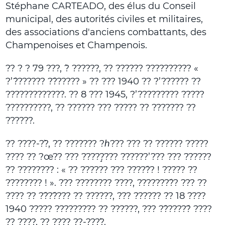
Stéphane CARTEADO, des élus du Conseil
municipal, des autorités civiles et militaires,
des associations d'anciens combattants, des
Champenoises et Champenois.
?? ? ? 79 ???, ?̀ ??????, ?? ?????? ?????????? «
?’?́?????? ??́????? » ?? ??? 1940 ?? ?’?????? ??
?????????????. ?? 8 ??? 1945, ?’????????? ?????
??????????, ?? ?????? ??? ????? ?? ??????? ??
??????.
?? ????-??̀, ?? ??????? ?ℎ??? ??? ?? ?????? ?????
???? ?? ?œ?? ??? ?????̧??? ??????’??? ??? ??????
?? ???????? : « ?? ?????? ??? ?????́? ! ????? ??
???????? ! ». ??? ???????? ????, ????????́? ??? ??
???? ?? ??́??́??? ?? ??????, ??? ?????? ?? 18 ????
1940 ????? ????????? ?? ??????, ??? ??́?????́ ????
?? ????, ?? ???? ??-????̀.