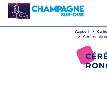
Accueil
Ça b
Cérémonie en
CÉR
RON