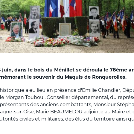
juin, dans le bois du Ménillet se déroula le 78ème an
émorant le souvenir du Maquis de Ronquerolles.
storique a eu lieu en présence d'Emilie Chandler, Dépu
 de Morgan Touboul, Conseiller départemental, du repré
 représentants des anciens combattants, Monsieur Sté
gne-sur-Oise, Marie BEAUMELOU adjointe au Maire et d
utorités civiles et militaires, des élus du territoire ainsi 