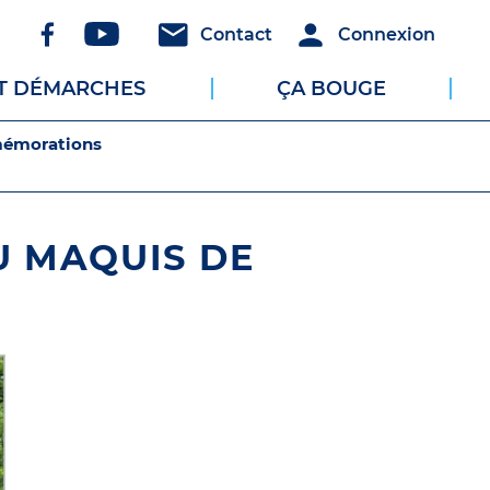
Réseaux
Header
Header
Contact
Connexion
sociaux
-
-
ET DÉMARCHES
ÇA BOUGE
Communication
Connexion
mémorations
U MAQUIS DE