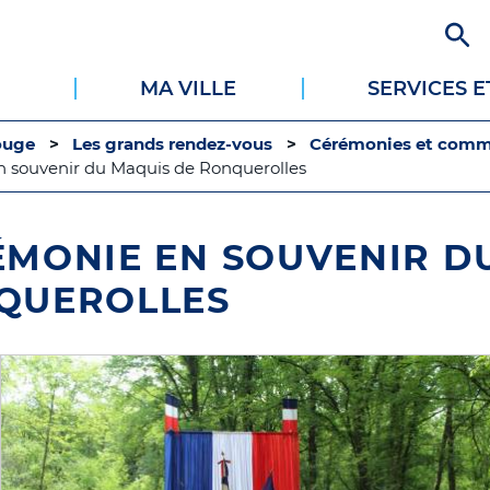
Aller
au
contenu
MA VILLE
SERVICES 
principal
ouge
Les grands rendez-vous
Cérémonies et com
 souvenir du Maquis de Ronquerolles
ÉMONIE EN SOUVENIR D
QUEROLLES