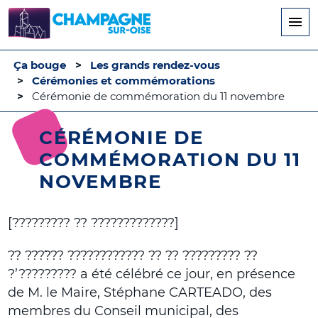
Aller
au
contenu
principal
Ça bouge
Les grands rendez-vous
Cérémonies et commémorations
Cérémonie de commémoration du 11 novembre
CÉRÉMONIE DE
COMMÉMORATION DU 11
NOVEMBRE
[????????? ?? ?????????????]
?? ????̀?? ???????????? ?? ?? ????????? ??
?’????????? a été célébré ce jour, en présence
de M. le Maire, Stéphane CARTEADO, des
membres du Conseil municipal, des