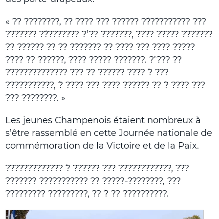
« ?? ????????, ?? ???? ??? ?????? ??́??́??????? ???
??????? ??́??????? ?’?? ???????, ???? ????? ???????
?? ?????? ?? ?? ??́????? ?? ???? ??? ???? ?????
???? ?? ??????, ???? ????? ???????́. ?’??? ??
?????????????? ??? ?? ?????? ???? ?̀ ???
???????????, ?̀ ???? ??? ???? ?????́? ?? ?̀ ???? ???
??? ?????́???. »
Les jeunes Champenois étaient nombreux à
s’être rassemblé en cette Journée nationale de
commémoration de la Victoire et de la Paix.
????????????? ?̀ ?????? ??? ????????????, ???
??????? ??????????? ?? ?????-????????, ???
????????́? ???́??????, ?? ?̀ ?? ??????????.